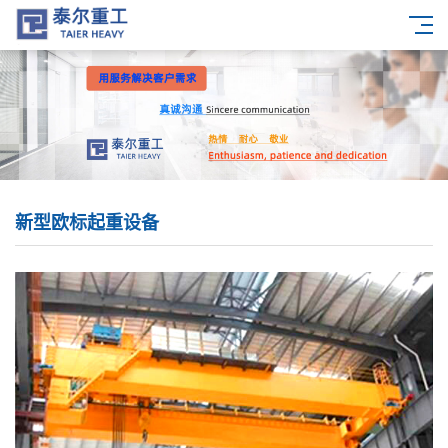
新型欧标起重设备