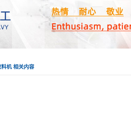
料机 相关内容